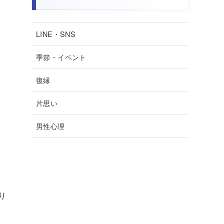
LINE・SNS
季節・イベント
復縁
片思い
男性心理
り