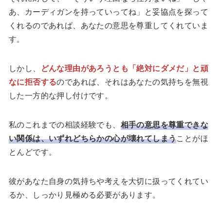
あ、カーディガンを持っていってね」と妥協点を探って
くれるのであれば、あなたの意思を尊重してくれていま
す。
しかし、
どんな理由があろうとも「絶対にダメだ」と頑
なに拒否する
のであれば、それはあなたの気持ちを無視
した一方的な押し付けです。
私のこれまでの相談経験でも、
相手の意思を尊重できな
い関係は、いずれどちらかの心が壊れてしまう
ことがほ
とんどです。
彼があなた自身の気持ちや考えを大切に扱ってくれてい
るか、しっかり見極める必要があります。