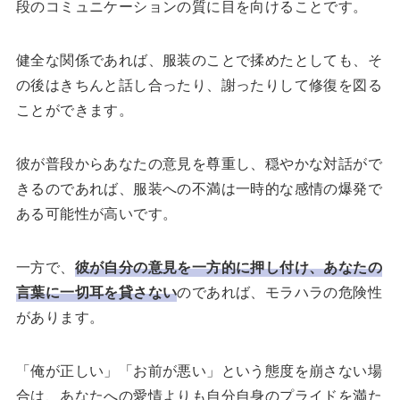
段のコミュニケーションの質に目を向けることです。
健全な関係であれば、服装のことで揉めたとしても、そ
の後はきちんと話し合ったり、謝ったりして修復を図る
ことができます。
彼が普段からあなたの意見を尊重し、穏やかな対話がで
きるのであれば、服装への不満は一時的な感情の爆発で
ある可能性が高いです。
一方で、
彼が自分の意見を一方的に押し付け、あなたの
言葉に一切耳を貸さない
のであれば、モラハラの危険性
があります。
「俺が正しい」「お前が悪い」という態度を崩さない場
合は、あなたへの愛情よりも自分自身のプライドを満た