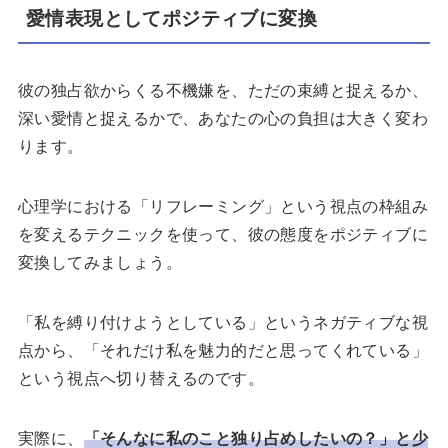
愛情表現としてポジティブに変換
彼の独占欲からくる不機嫌を、ただの束縛と捉えるか、
深い愛情と捉えるかで、あなたの心の負担は大きく変わ
ります。
心理学における「リフレーミング」という視点の枠組み
を変えるテクニックを使って、彼の態度をポジティブに
変換してみましょう。
「私を縛り付けようとしている」というネガティブな視
点から、「それだけ私を魅力的だと思ってくれている」
という視点へ切り替えるのです。
実際に、
「そんなに私のこと独り占めしたいの？」と少