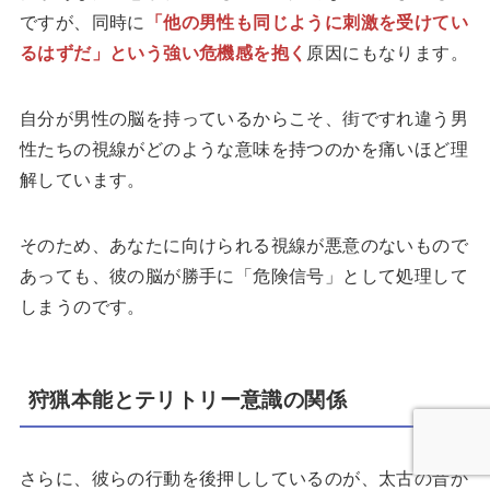
ですが、同時に
「他の男性も同じように刺激を受けてい
るはずだ」という強い危機感を抱く
原因にもなります。
自分が男性の脳を持っているからこそ、街ですれ違う男
性たちの視線がどのような意味を持つのかを痛いほど理
解しています。
そのため、あなたに向けられる視線が悪意のないもので
あっても、彼の脳が勝手に「危険信号」として処理して
しまうのです。
狩猟本能とテリトリー意識の関係
さらに、彼らの行動を後押ししているのが、太古の昔か