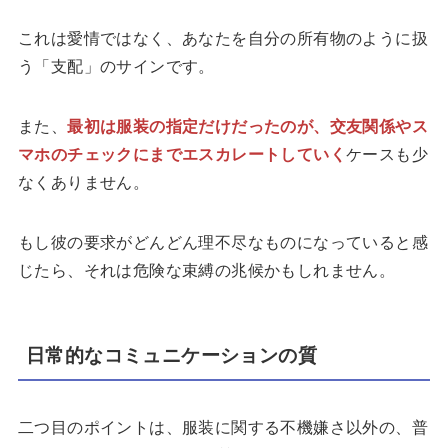
これは愛情ではなく、あなたを自分の所有物のように扱
う「支配」のサインです。
また、
最初は服装の指定だけだったのが、交友関係やス
マホのチェックにまでエスカレートしていく
ケースも少
なくありません。
もし彼の要求がどんどん理不尽なものになっていると感
じたら、それは危険な束縛の兆候かもしれません。
日常的なコミュニケーションの質
二つ目のポイントは、服装に関する不機嫌さ以外の、普