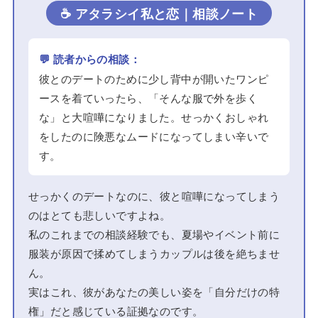
☕ アタラシイ私と恋｜相談ノート
💬 読者からの相談：
彼とのデートのために少し背中が開いたワンピ
ースを着ていったら、「そんな服で外を歩く
な」と大喧嘩になりました。せっかくおしゃれ
をしたのに険悪なムードになってしまい辛いで
す。
せっかくのデートなのに、彼と喧嘩になってしまう
のはとても悲しいですよね。
私のこれまでの相談経験でも、夏場やイベント前に
服装が原因で揉めてしまうカップルは後を絶ちませ
ん。
実はこれ、彼があなたの美しい姿を「自分だけの特
権」だと感じている証拠なのです。