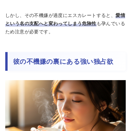
しかし、その不機嫌が過度にエスカレートすると、
愛情
という名の支配へと変わってしまう危険性
も孕んでいる
ため注意が必要です。
彼の不機嫌の裏にある強い独占欲