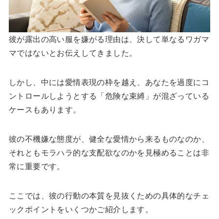
彼が露出の高い服を嫌がる理由は、決して単なるワガマ
マではないとお伝えしてきました。
しかし、中には愛情表現の枠を越え、あなたを過度にコ
ントロールしようとする「危険な束縛」が混ざっている
ケースもあります。
彼の不機嫌な態度が、健全な愛情から来るものなのか、
それともモラハラ的な支配欲なのかを見極めることは非
常に重要です。
ここでは、彼の行動の本質を見抜くための具体的なチェ
ックポイントをいくつかご紹介します。