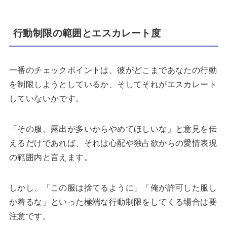
行動制限の範囲とエスカレート度
一番のチェックポイントは、彼がどこまであなたの行動
を制限しようとしているか、そしてそれがエスカレート
していないかです。
「その服、露出が多いからやめてほしいな」と意見を伝
えるだけであれば、それは心配や独占欲からの愛情表現
の範囲内と言えます。
しかし、「この服は捨てるように」「俺が許可した服し
か着るな」といった極端な行動制限をしてくる場合は要
注意です。