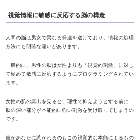
視覚情報に敏感に反応する脳の構造
人間の脳は男女で異なる発達を遂げており、情報の処理
方法にも明確な違いがあります。
一般的に、男性の脳は女性よりも「視覚的刺激」に対し
て極めて敏感に反応するようにプログラミングされてい
ます。
女性の肌の露出を見ると、理性で抑えようとする前に、
脳の深い部分が本能的に強い刺激を受け取ってしまうの
です。
彼があなたに惹かれるのもこの視覚的な本能によるもの