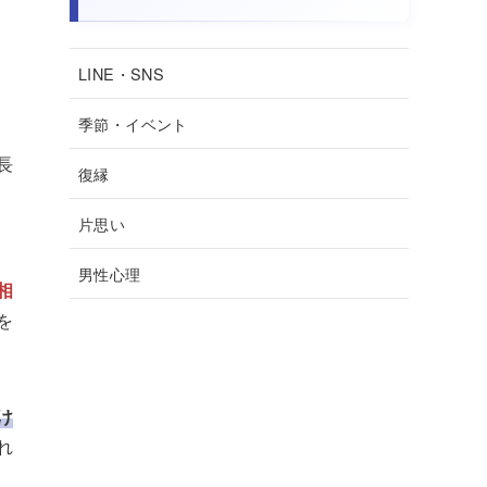
LINE・SNS
季節・イベント
長
復縁
片思い
男性心理
相
を
け
れ