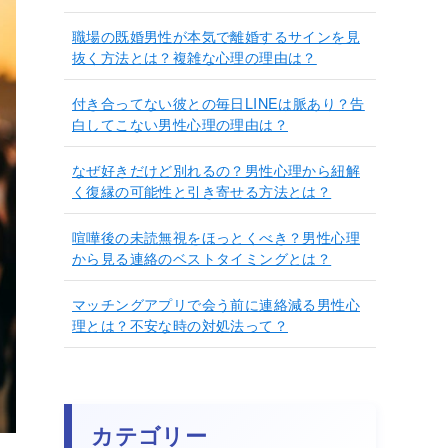
職場の既婚男性が本気で離婚するサインを見
抜く方法とは？複雑な心理の理由は？
付き合ってない彼との毎日LINEは脈あり？告
白してこない男性心理の理由は？
なぜ好きだけど別れるの？男性心理から紐解
く復縁の可能性と引き寄せる方法とは？
喧嘩後の未読無視をほっとくべき？男性心理
から見る連絡のベストタイミングとは？
マッチングアプリで会う前に連絡減る男性心
理とは？不安な時の対処法って？
カテゴリー