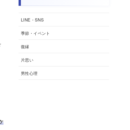
LINE・SNS
季節・イベント
を
復縁
片思い
男性心理
ケ