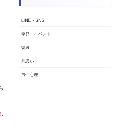
LINE・SNS
季節・イベント
復縁
片思い
男性心理
ら
し