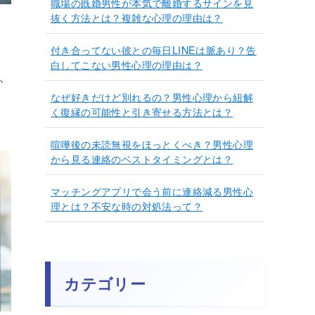
職場の既婚男性が本気で離婚するサインを見
抜く方法とは？複雑な心理の理由は？
れ
付き合ってない彼との毎日LINEは脈あり？告
白してこない男性心理の理由は？
か
なぜ好きだけど別れるの？男性心理から紐解
く復縁の可能性と引き寄せる方法とは？
喧嘩後の未読無視をほっとくべき？男性心理
から見る連絡のベストタイミングとは？
マッチングアプリで会う前に連絡減る男性心
理とは？不安な時の対処法って？
カテゴリー