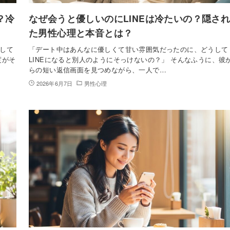
？冷
なぜ会うと優しいのにLINEは冷たいの？隠さ
た男性心理と本音とは？
して
「デート中はあんなに優しくて甘い雰囲気だったのに、どうして
度がそ
LINEになると別人のようにそっけないの？」 そんなふうに、彼
らの短い返信画面を見つめながら、一人で…
2026年6月7日
男性心理