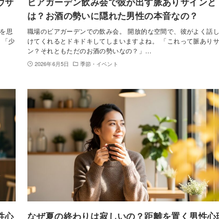
ウザ
ビアガーデン飲み会で彼が出す脈ありサインと
は？お酒の勢いに隠れた男性の本音なの？
を思
職場のビアガーデンでの飲み会。 開放的な空間で、彼がよく話
」「少
けてくれるとドキドキしてしまいますよね。 「これって脈あり
ン？それともただのお酒の勢いなの？」…
2026年6月5日
季節・イベント
性心
なぜ夏の終わりは寂しいの？距離を置く男性心