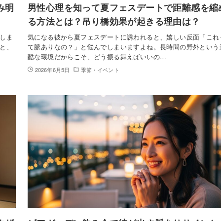
み明
男性心理を知って夏フェスデートで距離感を縮
る方法とは？吊り橋効果が起きる理由は？
しま
気になる彼から夏フェスデートに誘われると、嬉しい反面「これ
と、
て脈ありなの？」と悩んでしまいますよね。長時間の野外という
酷な環境だからこそ、どう振る舞えばいいの…
2026年6月5日
季節・イベント