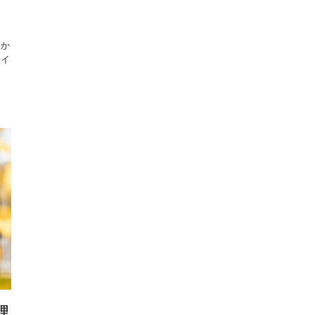
しか
サイ
理