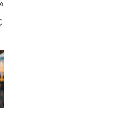
め
っ
過